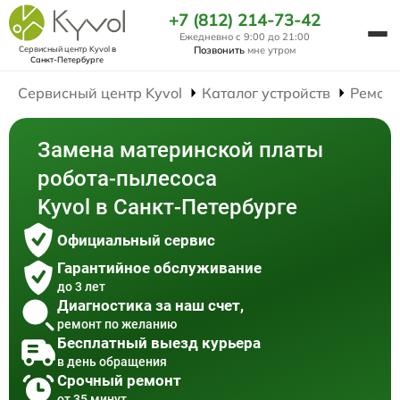
+7 (812) 214-73-42
Ежедневно с 9:00 до 21:00
Сервисный центр Kyvol
в
Позвонить
мне утром
Санкт-Петербурге
Сервисный центр Kyvol
Каталог устройств
Ремонт
Замена материнской платы
робота-пылесоса
Kyvol в Санкт-Петербурге
Официальный сервис
Гарантийное обслуживание
до 3 лет
Диагностика за наш счет,
ремонт по желанию
Бесплатный выезд курьера
в день обращения
Срочный ремонт
от 35 минут