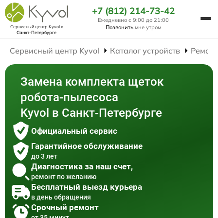
+7 (812) 214-73-42
Ежедневно с 9:00 до 21:00
Сервисный центр Kyvol
в
Позвонить
мне утром
Санкт-Петербурге
Сервисный центр Kyvol
Каталог устройств
Ремонт
Замена комплекта щеток
робота-пылесоса
Kyvol в Санкт-Петербурге
Официальный сервис
Гарантийное обслуживание
до 3 лет
Диагностика за наш счет,
ремонт по желанию
Бесплатный выезд курьера
в день обращения
Срочный ремонт
от 35 минут