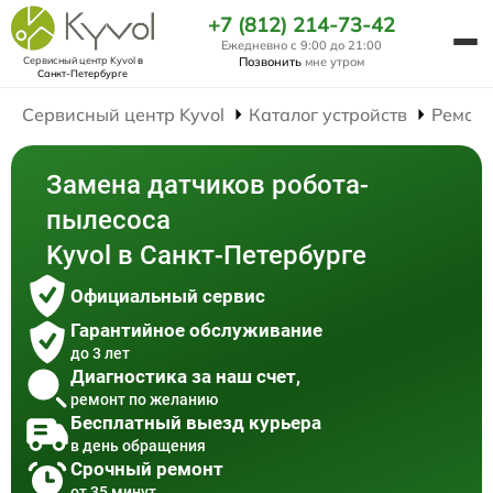
+7 (812) 214-73-42
Ежедневно с 9:00 до 21:00
Сервисный центр Kyvol
в
Позвонить
мне утром
Санкт-Петербурге
Сервисный центр Kyvol
Каталог устройств
Ремонт
Замена датчиков робота-
пылесоса
Kyvol в Санкт-Петербурге
Официальный сервис
Гарантийное обслуживание
до 3 лет
Диагностика за наш счет,
ремонт по желанию
Бесплатный выезд курьера
в день обращения
Срочный ремонт
от 35 минут