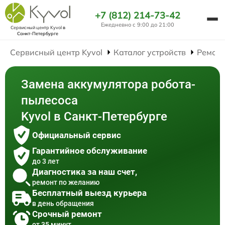
+7 (812) 214-73-42
Ежедневно с 9:00 до 21:00
Сервисный центр Kyvol
в
Санкт-Петербурге
Сервисный центр Kyvol
Каталог устройств
Ремонт
Замена аккумулятора робота-
пылесоса
Kyvol в Санкт-Петербурге
Официальный сервис
Гарантийное обслуживание
до 3 лет
Диагностика за наш счет,
ремонт по желанию
Бесплатный выезд курьера
в день обращения
Срочный ремонт
от 35 минут