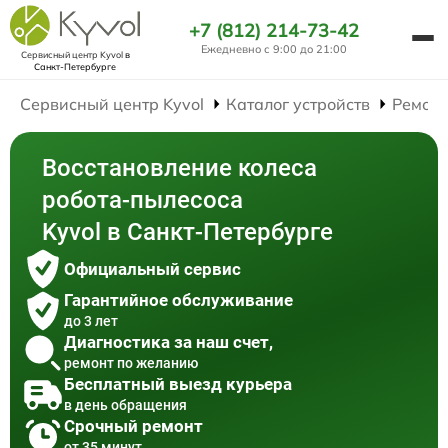
+7 (812) 214-73-42
Ежедневно с 9:00 до 21:00
Сервисный центр Kyvol
в
Санкт-Петербурге
Сервисный центр Kyvol
Каталог устройств
Ремонт
Восстановление колеса
робота-пылесоса
Kyvol в Санкт-Петербурге
Официальный сервис
Гарантийное обслуживание
до 3 лет
Диагностика за наш счет,
ремонт по желанию
Бесплатный выезд курьера
в день обращения
Срочный ремонт
от 35 минут