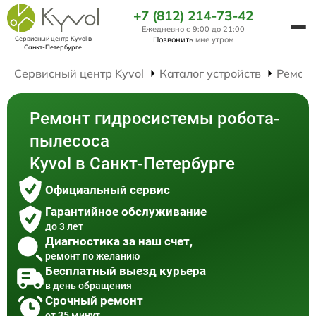
+7 (812) 214-73-42
Ежедневно с 9:00 до 21:00
Сервисный центр Kyvol
в
Позвонить
мне утром
Санкт-Петербурге
Сервисный центр Kyvol
Каталог устройств
Ремонт
Ремонт гидросистемы робота-
пылесоса
Kyvol в Санкт-Петербурге
Официальный сервис
Гарантийное обслуживание
до 3 лет
Диагностика за наш счет,
ремонт по желанию
Бесплатный выезд курьера
в день обращения
Срочный ремонт
от 35 минут