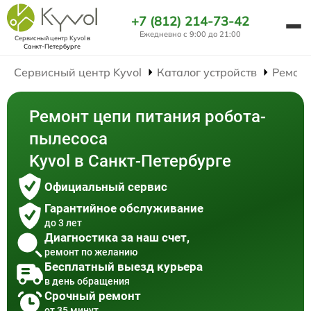
+7 (812) 214-73-42
Ежедневно с 9:00 до 21:00
Сервисный центр Kyvol
в
Санкт-Петербурге
Сервисный центр Kyvol
Каталог устройств
Ремонт
Ремонт цепи питания робота-
пылесоса
Kyvol в Санкт-Петербурге
Официальный сервис
Гарантийное обслуживание
до 3 лет
Диагностика за наш счет,
ремонт по желанию
Бесплатный выезд курьера
в день обращения
Срочный ремонт
от 35 минут