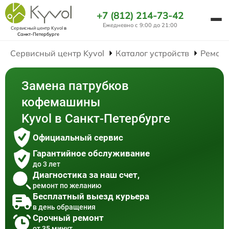
+7 (812) 214-73-42
Ежедневно с 9:00 до 21:00
Сервисный центр Kyvol
в
Санкт-Петербурге
Сервисный центр Kyvol
Каталог устройств
Ремон
Замена патрубков
кофемашины
Kyvol в Санкт-Петербурге
Официальный сервис
Гарантийное обслуживание
до 3 лет
Диагностика за наш счет,
ремонт по желанию
Бесплатный выезд курьера
в день обращения
Срочный ремонт
от 35 минут