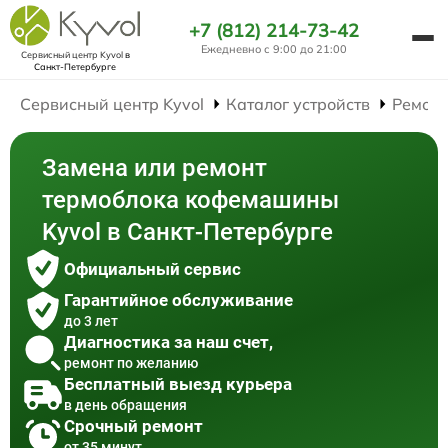
+7 (812) 214-73-42
Ежедневно с 9:00 до 21:00
Сервисный центр Kyvol
в
Санкт-Петербурге
Сервисный центр Kyvol
Каталог устройств
Ремон
Замена или ремонт
термоблока кофемашины
Kyvol в Санкт-Петербурге
Официальный сервис
Гарантийное обслуживание
до 3 лет
Диагностика за наш счет,
ремонт по желанию
Бесплатный выезд курьера
в день обращения
Срочный ремонт
от 35 минут