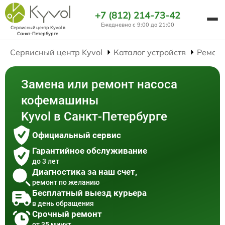
+7 (812) 214-73-42
Ежедневно с 9:00 до 21:00
Сервисный центр Kyvol
в
Санкт-Петербурге
Сервисный центр Kyvol
Каталог устройств
Ремон
Замена или ремонт насоса
кофемашины
Kyvol в Санкт-Петербурге
Официальный сервис
Гарантийное обслуживание
до 3 лет
Диагностика за наш счет,
ремонт по желанию
Бесплатный выезд курьера
в день обращения
Срочный ремонт
от 35 минут