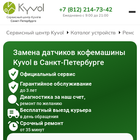
+7 (812) 214-73-42
Ежедневно с 9:00 до 21:00
Сервисный центр Kyvol
в
Санкт-Петербурге
Сервисный центр Kyvol
Каталог устройств
Ремон
Замена датчиков кофемашины
Kyvol в Санкт-Петербурге
Официальный сервис
Гарантийное обслуживание
до 3 лет
Диагностика за наш счет,
ремонт по желанию
Бесплатный выезд курьера
в день обращения
Срочный ремонт
от 35 минут