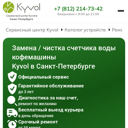
+7 (812) 214-73-42
Ежедневно с 9:00 до 21:00
Сервисный центр Kyvol
в
Санкт-Петербурге
Сервисный центр Kyvol
Каталог устройств
Ремон
Замена / чистка счетчика воды
кофемашины
Kyvol в Санкт-Петербурге
Официальный сервис
Гарантийное обслуживание
до 3 лет
Диагностика за наш счет,
ремонт по желанию
Бесплатный выезд курьера
в день обращения
Срочный ремонт
от 35 минут