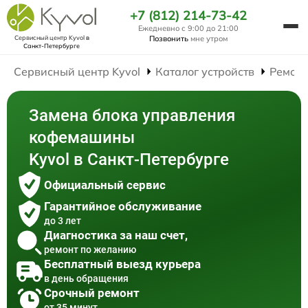
+7 (812) 214-73-42
Ежедневно с 9:00 до 21:00
Сервисный центр Kyvol
в
Позвонить
мне утром
Санкт-Петербурге
Сервисный центр Kyvol
Каталог устройств
Ремон
Замена блока управления
кофемашины
Kyvol в Санкт-Петербурге
Официальный сервис
Гарантийное обслуживание
до 3 лет
Диагностика за наш счет,
ремонт по желанию
Бесплатный выезд курьера
в день обращения
Срочный ремонт
от 35 минут