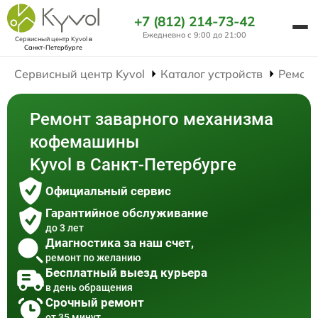
+7 (812) 214-73-42
Ежедневно с 9:00 до 21:00
Сервисный центр Kyvol
в
Санкт-Петербурге
Сервисный центр Kyvol
Каталог устройств
Ремон
Ремонт заварного механизма
кофемашины
Kyvol в Санкт-Петербурге
Официальный сервис
Гарантийное обслуживание
до 3 лет
Диагностика за наш счет,
ремонт по желанию
Бесплатный выезд курьера
в день обращения
Срочный ремонт
от 35 минут