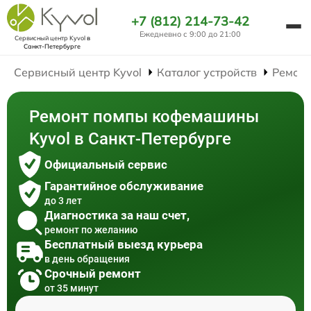
+7 (812) 214-73-42
Ежедневно с 9:00 до 21:00
Сервисный центр Kyvol
в
Санкт-Петербурге
Сервисный центр Kyvol
Каталог устройств
Ремон
Ремонт помпы кофемашины
Kyvol в Санкт-Петербурге
Официальный сервис
Гарантийное обслуживание
до 3 лет
Диагностика за наш счет,
ремонт по желанию
Бесплатный выезд курьера
в день обращения
Срочный ремонт
от 35 минут