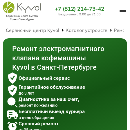
+7 (812) 214-73-42
Ежедневно с 9:00 до 21:00
Сервисный центр Kyvol
в
Санкт-Петербурге
Сервисный центр Kyvol
Каталог устройств
Ремон
Ремонт электромагнитного
клапана кофемашины
Kyvol в Санкт-Петербурге
Официальный сервис
Гарантийное обслуживание
до 3 лет
Диагностика за наш счет,
ремонт по желанию
Бесплатный выезд курьера
в день обращения
Срочный ремонт
от 35 минут