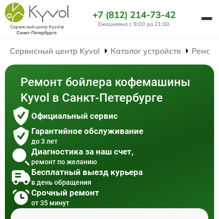
+7 (812) 214-73-42
Ежедневно с 9:00 до 21:00
Сервисный центр Kyvol
в
Санкт-Петербурге
Сервисный центр Kyvol
Каталог устройств
Ремон
Ремонт бойлера кофемашины
Kyvol в Санкт-Петербурге
Официальный сервис
Гарантийное обслуживание
до 3 лет
Диагностика за наш счет,
ремонт по желанию
Бесплатный выезд курьера
в день обращения
Срочный ремонт
от 35 минут