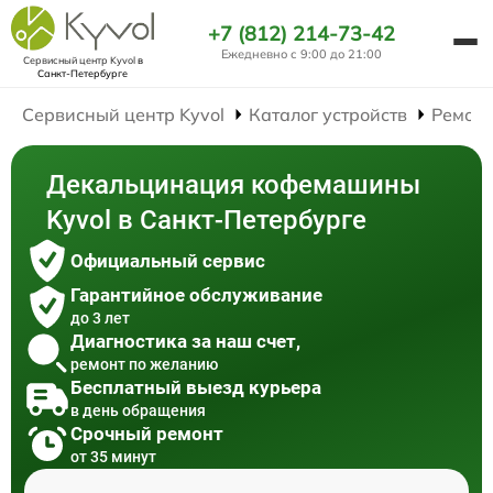
+7 (812) 214-73-42
Ежедневно с 9:00 до 21:00
Сервисный центр Kyvol
в
Санкт-Петербурге
Сервисный центр Kyvol
Каталог устройств
Ремон
Декальцинация кофемашины
Kyvol в Санкт-Петербурге
Официальный сервис
Гарантийное обслуживание
до 3 лет
Диагностика за наш счет,
ремонт по желанию
Бесплатный выезд курьера
в день обращения
Срочный ремонт
от 35 минут