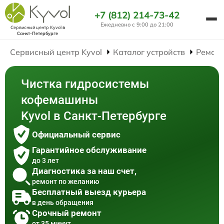
+7 (812) 214-73-42
Ежедневно с 9:00 до 21:00
Сервисный центр Kyvol
в
Санкт-Петербурге
Сервисный центр Kyvol
Каталог устройств
Ремон
Чистка гидросистемы
кофемашины
Kyvol в Санкт-Петербурге
Официальный сервис
Гарантийное обслуживание
до 3 лет
Диагностика за наш счет,
ремонт по желанию
Бесплатный выезд курьера
в день обращения
Срочный ремонт
от 35 минут