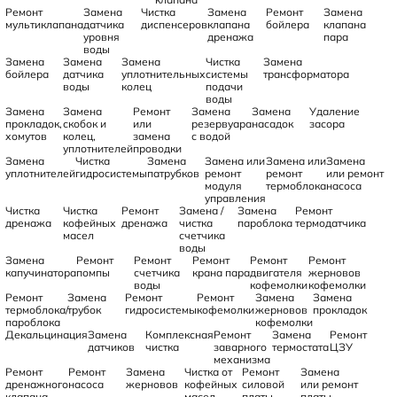
Ремонт
Замена
Чистка
Замена
Ремонт
Замена
мультиклапана
датчика
диспенсеров
клапана
бойлера
клапана
уровня
дренажа
пара
воды
Замена
Замена
Замена
Чистка
Замена
бойлера
датчика
уплотнительных
системы
трансформатора
воды
колец
подачи
воды
Замена
Замена
Ремонт
Замена
Замена
Удаление
прокладок,
скобок и
или
резервуара
насадок
засора
хомутов
колец,
замена
с водой
уплотнителей
проводки
Замена
Чистка
Замена
Замена или
Замена или
Замена
уплотнителей
гидросистемы
патрубков
ремонт
ремонт
или ремонт
модуля
термоблока
насоса
управления
Чистка
Чистка
Ремонт
Замена /
Замена
Ремонт
дренажа
кофейных
дренажа
чистка
пароблока
термодатчика
масел
счетчика
воды
Замена
Ремонт
Ремонт
Ремонт
Ремонт
Ремонт
капучинатора
помпы
счетчика
крана пара
двигателя
жерновов
воды
кофемолки
кофемолки
Ремонт
Замена
Ремонт
Ремонт
Замена
Замена
термоблока/
трубок
гидросистемы
кофемолки
жерновов
прокладок
пароблока
кофемолки
Декальцинация
Замена
Комплексная
Ремонт
Замена
Ремонт
датчиков
чистка
заварного
термостата
ЦЗУ
механизма
Ремонт
Ремонт
Замена
Чистка от
Ремонт
Замена
дренажного
насоса
жерновов
кофейных
силовой
или ремонт
клапана
масел
платы
платы