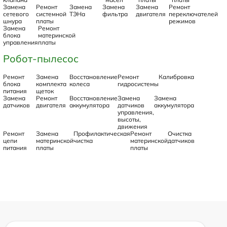
Замена
Ремонт
Замена
Замена
Замена
Ремонт
сетевого
системной
ТЭНа
фильтра
двигателя
переключателей
шнура
платы
режимов
Замена
Ремонт
блока
материнской
управления
платы
Робот-пылесос
Ремонт
Замена
Восстановление
Ремонт
Калибровка
блока
комплекта
колеса
гидросистемы
питания
щеток
Замена
Ремонт
Восстановление
Замена
Замена
датчиков
двигателя
аккумулятора
датчиков
аккумулятора
управления,
высоты,
движения
Ремонт
Замена
Профилактическая
Ремонт
Очистка
цепи
материнской
чистка
материнской
датчиков
питания
платы
платы