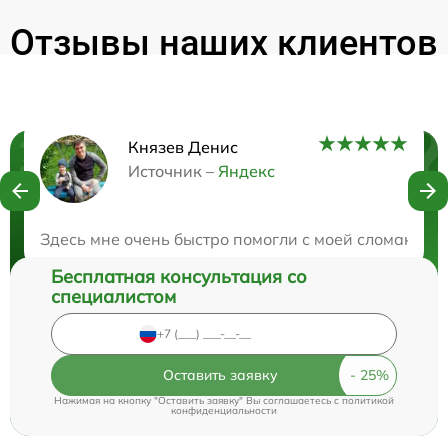
Отзывы наших клиентов
Князев Денис
Нужна консультация?
Источник –
Яндекс
Закажите бесплатную консультацию
Здесь мне очень быстро помогли с моей сломанной 
Бесплатная консультация со
специалистом
Оставить заявку
Нажимая на кнопку "Оставить заявку" Вы соглашаетесь c
политикой
конфиденциальности